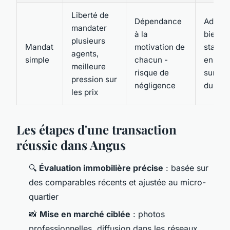
Liberté de
Dépendance
Adapté
mandater
à la
biens
plusieurs
Mandat
motivation de
standa
agents,
simple
chacun -
en
meilleure
risque de
suréqu
pression sur
négligence
du ma
les prix
Les étapes d'une transaction
réussie dans Angus
🔍
Évaluation immobilière précise
: basée sur
des comparables récents et ajustée au micro-
quartier
📸
Mise en marché ciblée
: photos
professionnelles, diffusion dans les réseaux