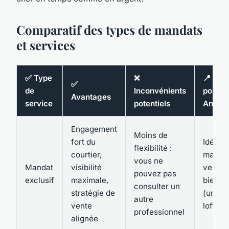
Comparatif des types de mandats
et services
✅ Type
❌
📍 Per
✅
de
Inconvénients
pour S
Avantages
service
potentiels
Angus
Engagement
Moins de
fort du
Idéal p
flexibilité :
courtier,
maximi
vous ne
Mandat
visibilité
vente 
pouvez pas
exclusif
maximale,
bien ra
consulter un
stratégie de
(unité 
autre
vente
loft at
professionnel
alignée